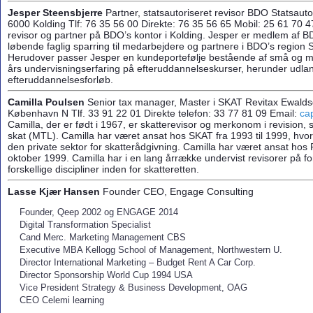
Jesp
er Steensbjerre
Partner, statsautoriseret revisor BDO Statsauto
6000 Kolding Tlf: 76 35 56 00 Direkte: 76 35 56 65 Mobil: 25 61 70 4
revisor og partner på BDO’s kontor i Kolding. Jesper er medlem af BD
løbende faglig sparring til medarbejdere og partnere i BDO’s region 
Herudover passer Jesper en kundeportefølje bestående af små og m
års undervisningserfaring på efteruddannelseskurser, herunder udl
efteruddannelsesforløb.
Camilla Poulsen
Senior tax manager, Master i SKAT Revitax Ewald
København N Tlf. 33 91 22 01 Direkte telefon: 33 77 81 09 Email:
ca
Camilla, der er født i 1967, er skatterevisor og merkonom i revision,
skat (MTL). Camilla har været ansat hos SKAT fra 1993 til 1999, hvoref
den private sektor for skatterådgivning. Camilla har været ansat hos 
oktober 1999. Camilla har i en lang årrække undervist revisorer på for
forskellige discipliner inden for skatteretten.
Lasse Kjær Hansen
Founder CEO, Engage Consulting
Founder, Qeep 2002 og ENGAGE 2014
Digital Transformation Specialist
Cand Merc. Marketing Management CBS
Executive MBA Kellogg School of Management, Northwestern U.
Director International Marketing – Budget Rent A Car Corp.
Director Sponsorship World Cup 1994 USA
Vice President Strategy & Business Development, OAG
CEO Celemi learning