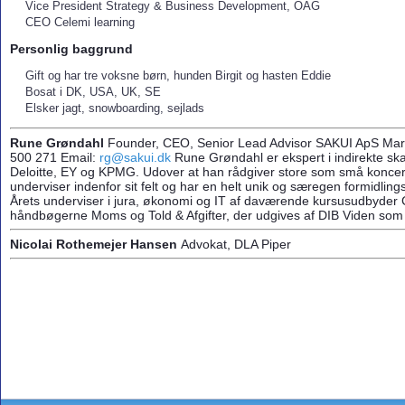
Vice President Strategy & Business Development, OAG
CEO Celemi learning
Personlig baggrund
Gift og har tre voksne børn, hunden Birgit og hasten Eddie
Bosat i DK, USA, UK, SE
Elsker jagt, snowboarding, sejlads
Rune Grøndahl
Founder, CEO, Senior Lead Advisor SAKUI ApS Mari
500 271 Email:
rg@sakui.dk
Rune Grøndahl er ekspert i indirekte ska
Deloitte, EY og KPMG. Udover at han rådgiver store som små koncern
underviser indenfor sit felt og har en helt unik og særegen formidlin
Årets underviser i jura, økonomi og IT af daværende kursusudbyder
håndbøgerne Moms og Told & Afgifter, der udgives af DIB Viden som
Nicolai Rothemejer Hansen
Advokat, DLA Piper