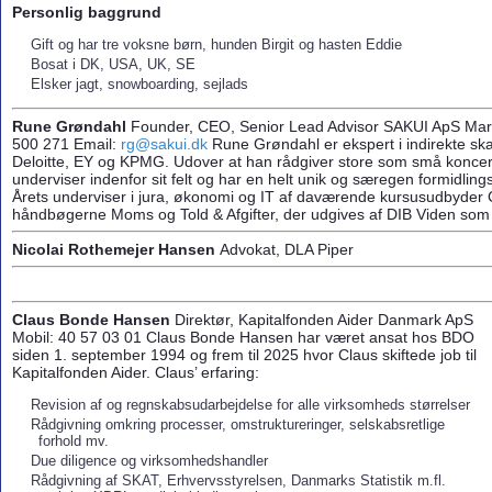
Personlig baggrund
Gift og har tre voksne børn, hunden Birgit og hasten Eddie
Bosat i DK, USA, UK, SE
Elsker jagt, snowboarding, sejlads
Rune Grøndahl
Founder, CEO, Senior Lead Advisor SAKUI ApS Mari
500 271 Email:
rg@sakui.dk
Rune Grøndahl er ekspert i indirekte ska
Deloitte, EY og KPMG. Udover at han rådgiver store som små koncern
underviser indenfor sit felt og har en helt unik og særegen formidlin
Årets underviser i jura, økonomi og IT af daværende kursusudbyder
håndbøgerne Moms og Told & Afgifter, der udgives af DIB Viden som
Nicolai Rothemejer Hansen
Advokat, DLA Piper
Claus Bonde Hansen
Direktør, Kapitalfonden Aider Danmark ApS
Mobil: 40 57 03 01
Claus Bonde Hansen har været ansat hos BDO
siden 1. september 1994 og frem til 2025 hvor Claus skiftede job til
Kapitalfonden Aider.
Claus’ erfaring:
Revision af og regnskabsudarbejdelse for alle virksomheds størrelser
Rådgivning omkring processer, omstruktureringer, selskabsretlige
forhold mv.
Due diligence og virksomhedshandler
Rådgivning af SKAT, Erhvervsstyrelsen, Danmarks Statistik m.fl.