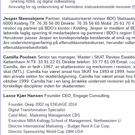
omkring XBRL og digital indberetning
Ansvarlig for og undervisning af fremtidens statsautoriserede revi­sore
Jesp
er Steensbjerre
Partner, statsautoriseret revisor BDO Statsauto
6000 Kolding Tlf: 76 35 56 00 Direkte: 76 35 56 65 Mobil: 25 61 70 4
revisor og partner på BDO’s kontor i Kolding. Jesper er medlem af BD
løbende faglig sparring til medarbejdere og partnere i BDO’s region 
Herudover passer Jesper en kundeportefølje bestående af små og m
års undervisningserfaring på efteruddannelseskurser, herunder udl
efteruddannelsesforløb.
Camilla Poulsen
Senior tax manager, Master i SKAT Revitax Ewald
København N Tlf. 33 91 22 01 Direkte telefon: 33 77 81 09 Email:
ca
Camilla, der er født i 1967, er skatterevisor og merkonom i revision,
skat (MTL). Camilla har været ansat hos SKAT fra 1993 til 1999, hvoref
den private sektor for skatterådgivning. Camilla har været ansat hos 
oktober 1999. Camilla har i en lang årrække undervist revisorer på for
forskellige discipliner inden for skatteretten.
Lasse Kjær Hansen
Founder CEO, Engage Consulting
Founder, Qeep 2002 og ENGAGE 2014
Digital Transformation Specialist
Cand Merc. Marketing Management CBS
Executive MBA Kellogg School of Management, Northwestern U.
Director International Marketing – Budget Rent A Car Corp.
Director Sponsorship World Cup 1994 USA