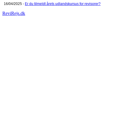
16/04/2025 -
Er du tilmeldt årets udlandskursus for revisorer?
ReviRejs.dk