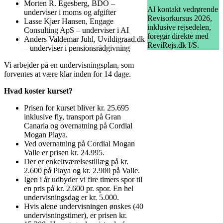
Morten R. Egesberg, BDO –
Al kontakt vedrørende
underviser i moms og afgifter
Revisorkursus 2026,
Lasse Kjær Hansen, Engage
inklusive rejsedelen,
Consulting ApS – underviser i AI
foregår direkte med
Anders Valdemar Juhl, Uvildigraad.dk
ReviRejs.dk I/S.
– underviser i pensionsrådgivning
Vi arbejder på en undervisningsplan, som
forventes at være klar inden for 14 dage.
Hvad koster k
urset?
Prisen for kurset bliver kr. 25.695
inklusive fly, transport på Gran
Canaria og overnatning på Cordial
Mogan Playa.
Ved overnatning på Cordial Mogan
Valle er prisen kr. 24.995.
Der er enkeltværelsestillæg på kr.
2.600 på Playa og kr. 2.900 på Valle.
Igen i år udbyder vi fire timers spor til
en pris på kr. 2.600 pr. spor. En hel
undervisningsdag er kr. 5.000.
Hvis alene undervisningen ønskes (40
undervisningstimer), er prisen kr.