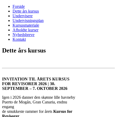
Forside
Dette års kursus
Undervisere
Undervisningsplan
Kursusmateriale
Afholdte kurser
Nyhedsbreve
Kontakt
Dette års kursus
INVITATION TIL ÅRETS KURSUS
FOR REVISORER 2026 | 30.
SEPTEMBER – 7. OKTOBER 2026
Igen i 2026 danner den skønne lille havneby
Puerto de Mogán, Gran Canaria, endnu
engang
de smukkeste rammer for årets
Kursus for
Revisorer
.