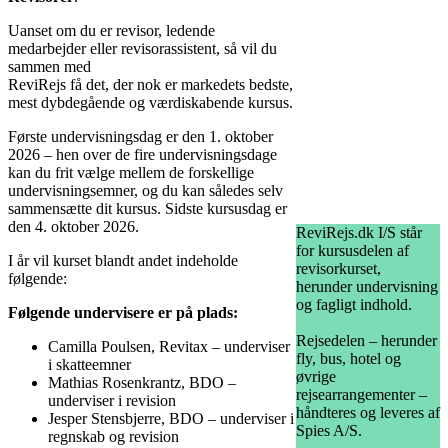
Uanset om du er revisor, ledende
medarbejder eller revisorassistent, så vil du
sammen med
ReviRejs få det, der nok er markedets bedste,
mest dybdegående og værdiskabende kursus.
Første undervisningsdag er den 1. oktober
2026 – hen over de fire undervisningsdage
kan du frit vælge mellem de forskellige
undervisningsemner, og du kan således selv
sammensætte dit kursus. Sidste kursusdag er
den 4. oktober 2026.
ReviRejs.dk I/S står
for kursusdelen af
I år vil kurset blandt andet indeholde
revisorkurset,
følgende:
herunder undervisning
og fagligt indhold.
Følgende undervisere er på plads:
Rejsedelen – herunder
Camilla Poulsen, Revitax – underviser
fly, bus, hotel og
i skatteemner
øvrige
Mathias Rosenkrantz, BDO –
rejsearrangementer –
underviser i revision
håndteres og leveres af
Jesper Stensbjerre, BDO – underviser i
Spies A/S.
regnskab og revision